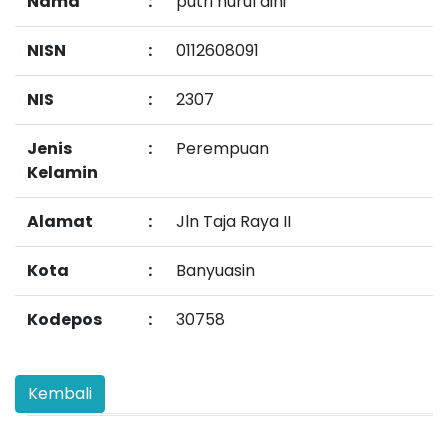
Nama
:
putri nurul aini
NISN
:
0112608091
NIS
:
2307
Jenis
:
Perempuan
Kelamin
Alamat
:
Jln Taja Raya II
Kota
:
Banyuasin
Kodepos
:
30758