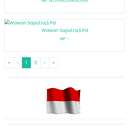
NIP: 197201062006042006
Wawan Saputra,S.Pd
NIP: -
«
‹
1
2
›
»