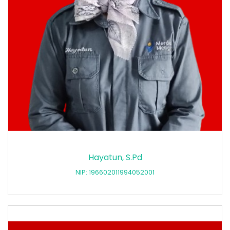
Hayatun, S.Pd
NIP: 196602011994052001