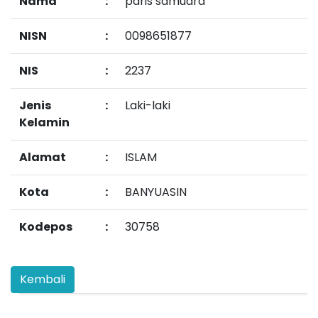
Nama
:
paris samudra
NISN
:
0098651877
NIS
:
2237
Jenis
:
Laki-laki
Kelamin
Alamat
:
ISLAM
Kota
:
BANYUASIN
Kodepos
:
30758