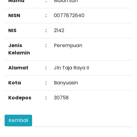
Nama
:
wulan sari
NISN
:
0077872640
NIS
:
2142
Jenis
:
Perempuan
Kelamin
Alamat
:
Jln Taja Raya II
Kota
:
Banyuasin
Kodepos
:
30758