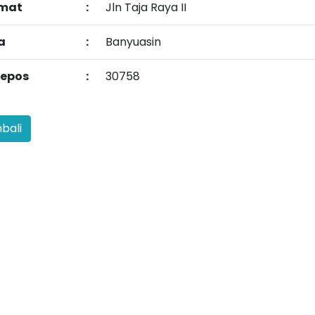
mat
:
Jln Taja Raya II
a
:
Banyuasin
epos
:
30758