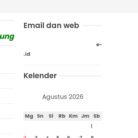
Email dan web
g
"
e-mail: sdn9betu
//sdn9btg.sch.id
Kelender
Agustus 2026
Mg
Sn
Sl
Rb
Km
Jm
Sb
1