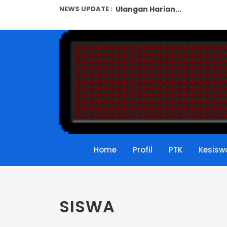
NEWS UPDATE :
Ulangan Harian...
Permendikbud No 6 Tahun 201
Syarat Baru Kepala Sekolah
Panduan Cara Cetak Kartu N
Jangan menjadi Guru Dadaka
Juknis Terbaru Penerbitan N
Syarat Terbaru Kenaikan Pa
Home
Profil
PTK
Kesisw
Surat Edaran Direktorat Jen
pelaksanaan Observasi kelas 
Pelatihan Pengembangan Web
SISWA