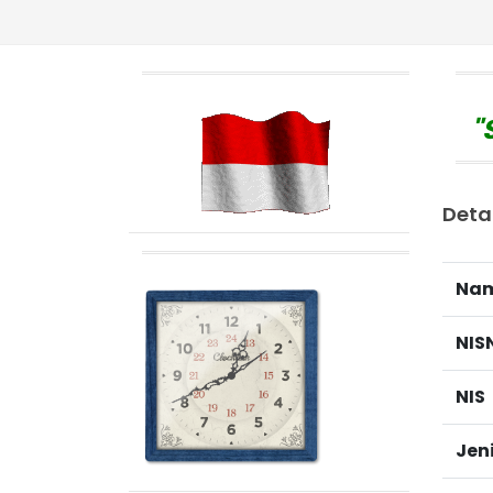
"Sel
Deta
Na
NIS
NIS
Jen