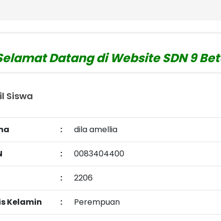
amat Datang di Website SDN 9 Betun
website : https:
il Siswa
ma
:
dila amellia
N
:
0083404400
:
2206
is Kelamin
:
Perempuan