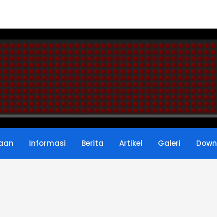
8...
 Menurut Permendikbud Nomor 6 Tahu...
UPTK Di Verval PTK Resmi Kemdikbud...
n, Inilah 10 Dasar Kemampuan Guru ...
UPTK Revisi 2019-2020...
ngkat Guru PNS Tahun 2020/2021...
aan
Informasi
Berita
Artikel
Galeri
Down
deral PAUD, Dikdas dan Dikmen Nom...
...
site Sekolah Angkatan ke-2 Tahun 2...