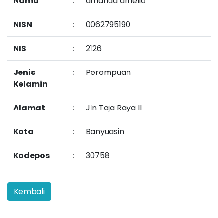
Nama
:
amanda amelia
NISN
:
0062795190
NIS
:
2126
Jenis
:
Perempuan
Kelamin
Alamat
:
Jln Taja Raya II
Kota
:
Banyuasin
Kodepos
:
30758