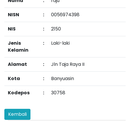
Nama
:
raju
NISN
:
0056974398
NIS
:
2150
Jenis
:
Laki-laki
Kelamin
Alamat
:
Jln Taja Raya II
Kota
:
Banyuasin
Kodepos
:
30758