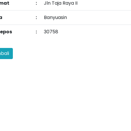
mat
:
Jln Taja Raya II
a
:
Banyuasin
epos
:
30758