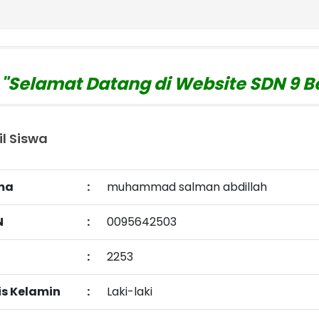
elamat Datang di Website SDN 9 Bet
website : https://
il Siswa
ma
:
muhammad salman abdillah
N
:
0095642503
:
2253
is Kelamin
:
Laki-laki