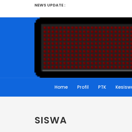
NEWS UPDATE :
Ulangan Harian...
Permendikbud No 6 Tahun 201
Syarat Baru Kepala Sekolah
Panduan Cara Cetak Kartu N
Jangan menjadi Guru Dadaka
Juknis Terbaru Penerbitan N
Syarat Terbaru Kenaikan Pa
Home
Profil
PTK
Kesisw
Surat Edaran Direktorat Jen
pelaksanaan Observasi kelas 
Pelatihan Pengembangan Web
SISWA