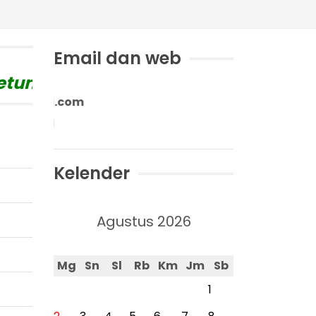
Email dan web
ung
"
e-mail: sdn9be
sdn9btg.sch.id
Kelender
Agustus 2026
Mg
Sn
Sl
Rb
Km
Jm
Sb
1