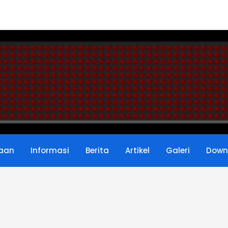
8...
 Menurut Permendikbud Nomor 6 Tahu...
UPTK Di Verval PTK Resmi Kemdikbud...
n, Inilah 10 Dasar Kemampuan Guru ...
UPTK Revisi 2019-2020...
ngkat Guru PNS Tahun 2020/2021...
aan
Informasi
Berita
Artikel
Galeri
Down
deral PAUD, Dikdas dan Dikmen Nom...
...
site Sekolah Angkatan ke-2 Tahun 2...