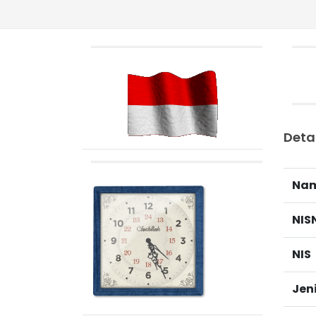
"S
Deta
Na
NIS
NIS
Jen