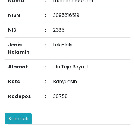
Nama
:
muhammad arel
NISN
:
3095816519
NIS
:
2385
Jenis
:
Laki-laki
Kelamin
Alamat
:
Jln Taja Raya II
Kota
:
Banyuasin
Kodepos
:
30758