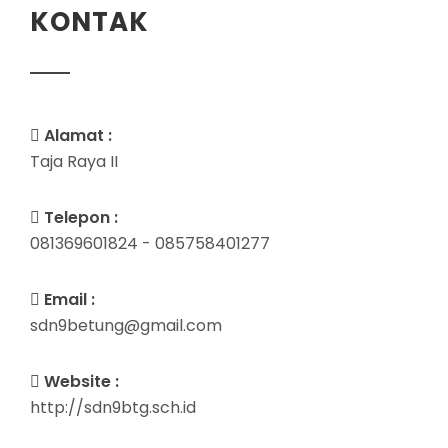
KONTAK
Alamat :
Taja Raya II
Telepon :
081369601824 - 085758401277
Email :
sdn9betung@gmail.com
Website :
http://sdn9btg.sch.id