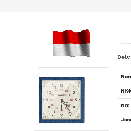
"
Deta
Na
NIS
NIS
Jen