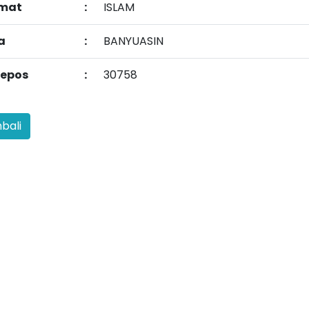
mat
:
ISLAM
a
:
BANYUASIN
epos
:
30758