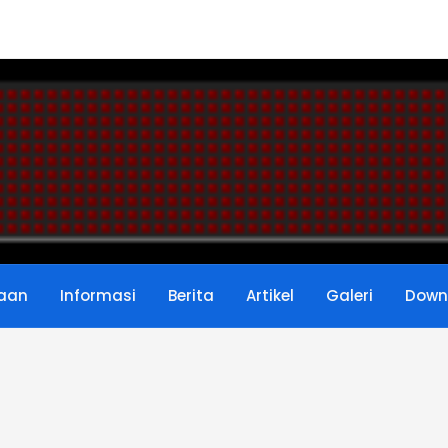
8...
 Menurut Permendikbud Nomor 6 Tahu...
UPTK Di Verval PTK Resmi Kemdikbud...
n, Inilah 10 Dasar Kemampuan Guru ...
UPTK Revisi 2019-2020...
ngkat Guru PNS Tahun 2020/2021...
aan
Informasi
Berita
Artikel
Galeri
Down
deral PAUD, Dikdas dan Dikmen Nom...
...
site Sekolah Angkatan ke-2 Tahun 2...