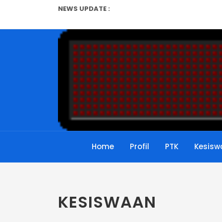
NEWS UPDATE :
Ulangan Harian...
Permendikbud No 6 Tahun 201
Syarat Baru Kepala Sekolah
Panduan Cara Cetak Kartu N
Jangan menjadi Guru Dadaka
Juknis Terbaru Penerbitan N
Syarat Terbaru Kenaikan Pa
Home
Profil
PTK
Kesisw
Surat Edaran Direktorat Jen
pelaksanaan Observasi kelas 
Pelatihan Pengembangan Web
KESISWAAN