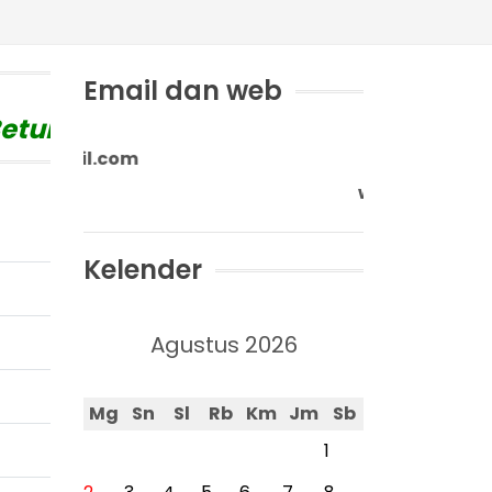
Email dan web
tung
"
e-mail: sdn9be
n9btg.sch.id
Kelender
Agustus 2026
Mg
Sn
Sl
Rb
Km
Jm
Sb
1