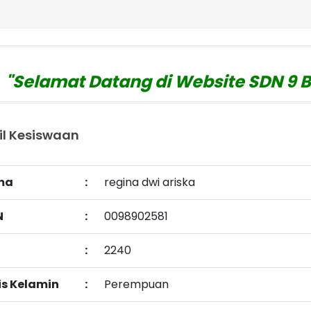
Selamat Datang di Website SDN 9 Be
website : https://sd
il Kesiswaan
ma
:
regina dwi ariska
N
:
0098902581
:
2240
is Kelamin
:
Perempuan