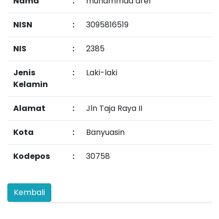
Nama
:
muhammad arel
NISN
:
3095816519
NIS
:
2385
Jenis
:
Laki-laki
Kelamin
Alamat
:
Jln Taja Raya II
Kota
:
Banyuasin
Kodepos
:
30758