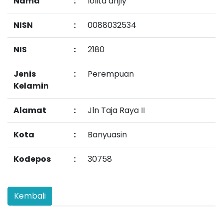
Nama
:
lolita anjly
NISN
:
0088032534
NIS
:
2180
Jenis
:
Perempuan
Kelamin
Alamat
:
Jln Taja Raya II
Kota
:
Banyuasin
Kodepos
:
30758