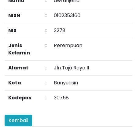
Nama
:
dwi anjellia
NISN
:
0102353160
NIS
:
2278
Jenis
:
Perempuan
Kelamin
Alamat
:
Jln Taja Raya II
Kota
:
Banyuasin
Kodepos
:
30758